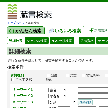
図書館 蔵
トップページ
> 詳細検索
かんたん検索
いろいろ検索
新着資料
詳細検索
ジャンル検索
NDC分類検索
新着資料
テー
詳細検索
詳細な条件を設定して、蔵書を検索することができます。
検索条件
資料種別
図書
児童
地域資料
すべて選択
資料
キーワード１
キーワード２
キーワード３