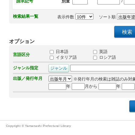
/
請求記号
別置
検索結果一覧
表示件数
ソート順
オプション
日本語
英語
言語区分
イタリア語
ロシア語
ジャンル指定
出版／発行年月
※発行年月の検索は雑誌のみ対
年
月から
年
Copyright © Yamanashi Prefectural Library