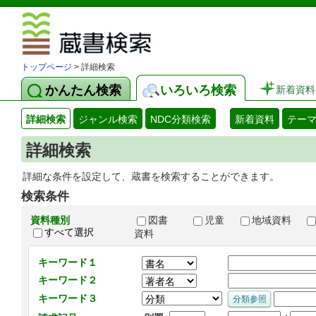
図書館 蔵
トップページ
> 詳細検索
かんたん検索
いろいろ検索
新着資料
詳細検索
ジャンル検索
NDC分類検索
新着資料
テー
詳細検索
詳細な条件を設定して、蔵書を検索することができます。
検索条件
資料種別
図書
児童
地域資料
すべて選択
資料
キーワード１
キーワード２
キーワード３