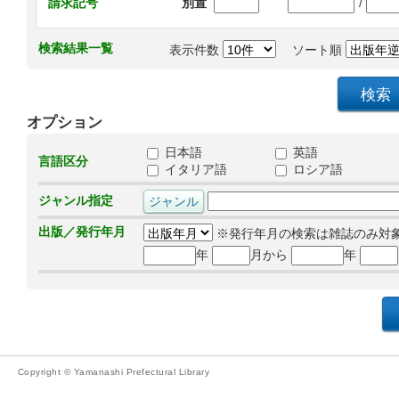
/
請求記号
別置
検索結果一覧
表示件数
ソート順
オプション
日本語
英語
言語区分
イタリア語
ロシア語
ジャンル指定
出版／発行年月
※発行年月の検索は雑誌のみ対
年
月から
年
Copyright © Yamanashi Prefectural Library