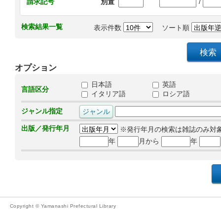
/
請求記号
別置
検索結果一覧
表示件数
ソート順
オプション
日本語
英語
言語区分
イタリア語
ロシア語
ジャンル指定
出版／発行年月
※発行年月の検索は雑誌のみ対
年
月から
年
Copyright © Yamanashi Prefectural Library