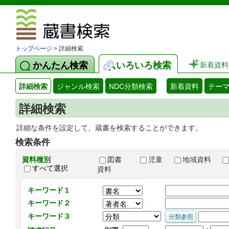
図書館 蔵
トップページ
> 詳細検索
かんたん検索
いろいろ検索
新着資料
詳細検索
ジャンル検索
NDC分類検索
新着資料
テー
詳細検索
詳細な条件を設定して、蔵書を検索することができます。
検索条件
資料種別
図書
児童
地域資料
すべて選択
資料
キーワード１
キーワード２
キーワード３