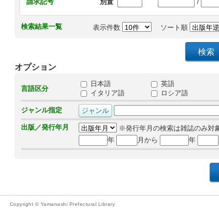
/
請求記号
別置
検索結果一覧
表示件数
ソート順
オプション
日本語
英語
言語区分
イタリア語
ロシア語
ジャンル指定
出版／発行年月
※発行年月の検索は雑誌のみ対
年
月から
年
Copyright © Yamanashi Prefectural Library