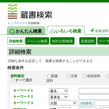
図書館 蔵
トップページ
> 詳細検索
かんたん検索
いろいろ検索
新着資料
詳細検索
ジャンル検索
NDC分類検索
新着資料
テー
詳細検索
詳細な条件を設定して、蔵書を検索することができます。
検索条件
資料種別
図書
児童
地域資料
すべて選択
資料
キーワード１
キーワード２
キーワード３