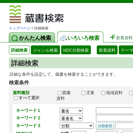
図書館 蔵
トップページ
> 詳細検索
かんたん検索
いろいろ検索
新着資料
詳細検索
ジャンル検索
NDC分類検索
新着資料
テー
詳細検索
詳細な条件を設定して、蔵書を検索することができます。
検索条件
資料種別
図書
児童
地域資料
すべて選択
資料
キーワード１
キーワード２
キーワード３