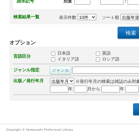
/
請求記号
別置
検索結果一覧
表示件数
ソート順
オプション
日本語
英語
言語区分
イタリア語
ロシア語
ジャンル指定
出版／発行年月
※発行年月の検索は雑誌のみ対
年
月から
年
Copyright © Yamanashi Prefectural Library