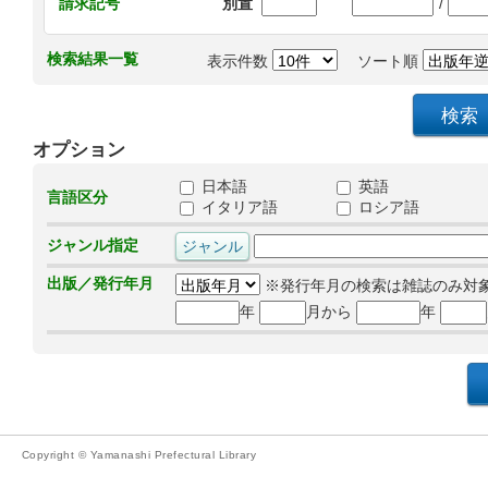
/
請求記号
別置
検索結果一覧
表示件数
ソート順
オプション
日本語
英語
言語区分
イタリア語
ロシア語
ジャンル指定
出版／発行年月
※発行年月の検索は雑誌のみ対
年
月から
年
Copyright © Yamanashi Prefectural Library