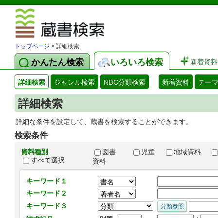
図書館 蔵
トップページ
> 詳細検索
かんたん検索
いろいろ検索
新着資料
詳細検索
ジャンル検索
NDC分類検索
新着資料
テー
詳細検索
詳細な条件を設定して、蔵書を検索することができます。
検索条件
資料種別
図書
児童
地域資料
すべて選択
資料
キーワード１
キーワード２
キーワード３