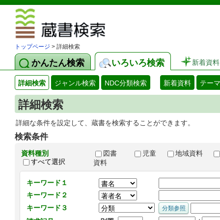
図書館 蔵
トップページ
> 詳細検索
かんたん検索
いろいろ検索
新着資料
詳細検索
ジャンル検索
NDC分類検索
新着資料
テー
詳細検索
詳細な条件を設定して、蔵書を検索することができます。
検索条件
資料種別
図書
児童
地域資料
すべて選択
資料
キーワード１
キーワード２
キーワード３