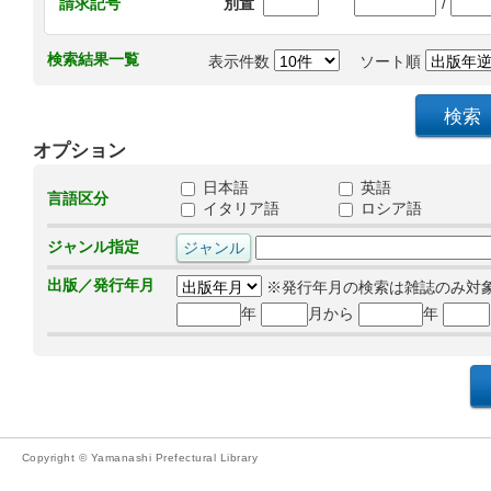
/
請求記号
別置
検索結果一覧
表示件数
ソート順
オプション
日本語
英語
言語区分
イタリア語
ロシア語
ジャンル指定
出版／発行年月
※発行年月の検索は雑誌のみ対
年
月から
年
Copyright © Yamanashi Prefectural Library