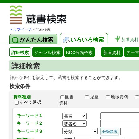
図書館 蔵
トップページ
> 詳細検索
かんたん検索
いろいろ検索
新着資料
詳細検索
ジャンル検索
NDC分類検索
新着資料
テー
詳細検索
詳細な条件を設定して、蔵書を検索することができます。
検索条件
資料種別
図書
児童
地域資料
すべて選択
資料
キーワード１
キーワード２
キーワード３