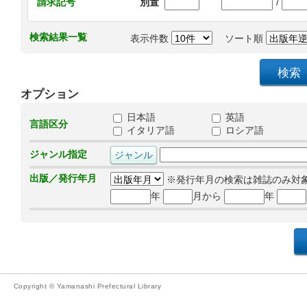
/
請求記号
別置
検索結果一覧
表示件数
ソート順
オプション
日本語
英語
言語区分
イタリア語
ロシア語
ジャンル指定
出版／発行年月
※発行年月の検索は雑誌のみ対
年
月から
年
Copyright © Yamanashi Prefectural Library