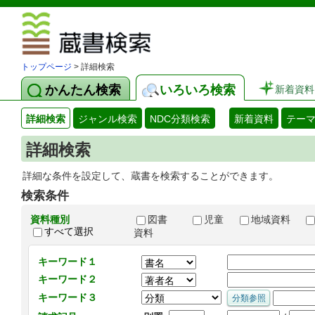
図書館 蔵
トップページ
> 詳細検索
かんたん検索
いろいろ検索
新着資料
詳細検索
ジャンル検索
NDC分類検索
新着資料
テー
詳細検索
詳細な条件を設定して、蔵書を検索することができます。
検索条件
資料種別
図書
児童
地域資料
すべて選択
資料
キーワード１
キーワード２
キーワード３