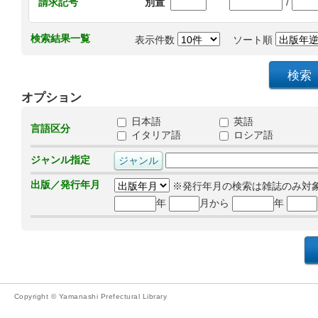
/
請求記号
別置
検索結果一覧
表示件数
ソート順
オプション
日本語
英語
言語区分
イタリア語
ロシア語
ジャンル指定
出版／発行年月
※発行年月の検索は雑誌のみ対
年
月から
年
Copyright © Yamanashi Prefectural Library