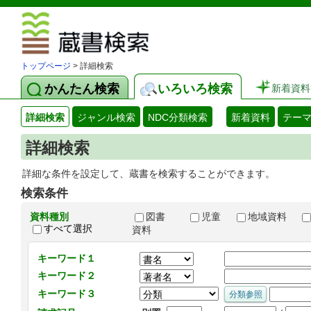
図書館 蔵
トップページ
> 詳細検索
かんたん検索
いろいろ検索
新着資料
詳細検索
ジャンル検索
NDC分類検索
新着資料
テー
詳細検索
詳細な条件を設定して、蔵書を検索することができます。
検索条件
資料種別
図書
児童
地域資料
すべて選択
資料
キーワード１
キーワード２
キーワード３