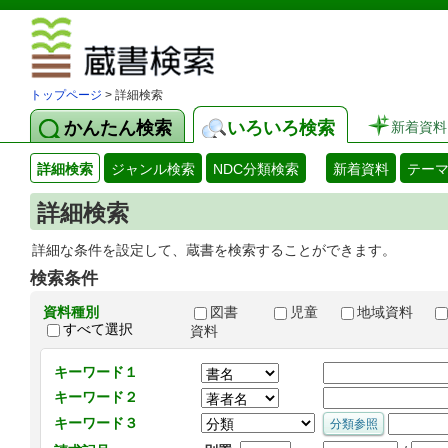
図書館 蔵
トップページ
> 詳細検索
かんたん検索
いろいろ検索
新着資料
詳細検索
ジャンル検索
NDC分類検索
新着資料
テー
詳細検索
詳細な条件を設定して、蔵書を検索することができます。
検索条件
資料種別
図書
児童
地域資料
すべて選択
資料
キーワード１
キーワード２
キーワード３