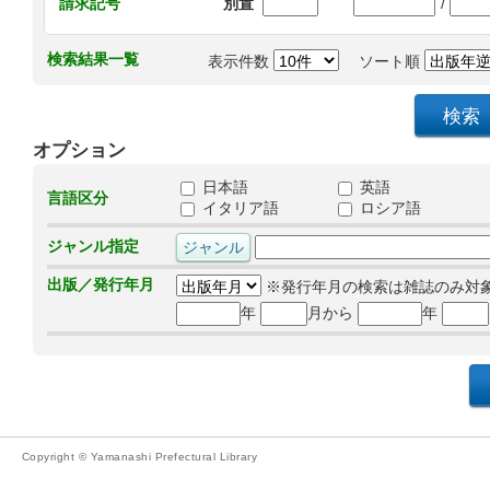
/
請求記号
別置
検索結果一覧
表示件数
ソート順
オプション
日本語
英語
言語区分
イタリア語
ロシア語
ジャンル指定
出版／発行年月
※発行年月の検索は雑誌のみ対
年
月から
年
Copyright © Yamanashi Prefectural Library