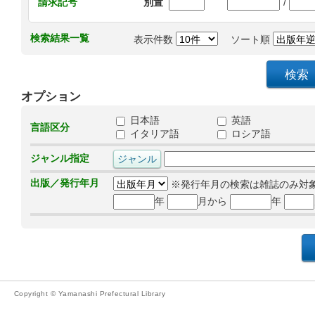
/
請求記号
別置
検索結果一覧
表示件数
ソート順
オプション
日本語
英語
言語区分
イタリア語
ロシア語
ジャンル指定
出版／発行年月
※発行年月の検索は雑誌のみ対
年
月から
年
Copyright © Yamanashi Prefectural Library