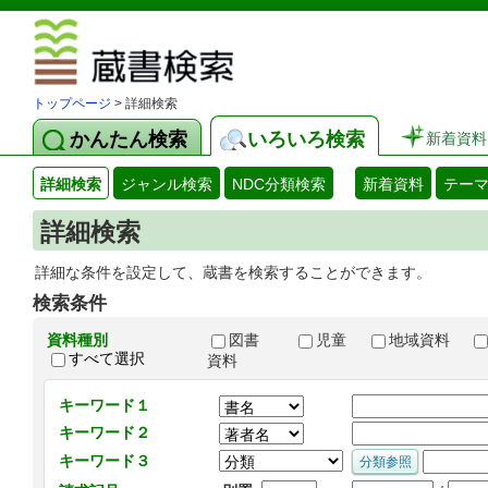
図書館 蔵
トップページ
> 詳細検索
かんたん検索
いろいろ検索
新着資料
詳細検索
ジャンル検索
NDC分類検索
新着資料
テー
詳細検索
詳細な条件を設定して、蔵書を検索することができます。
検索条件
資料種別
図書
児童
地域資料
すべて選択
資料
キーワード１
キーワード２
キーワード３