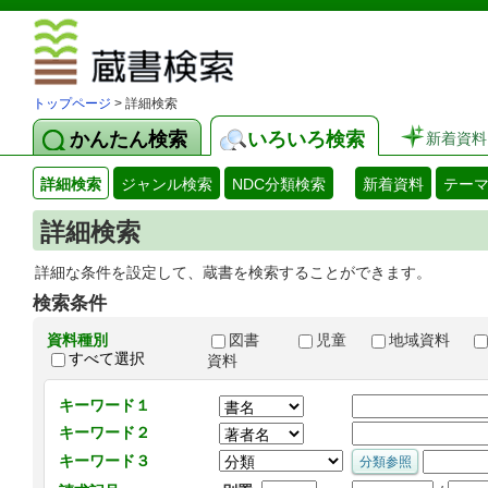
図書館 蔵
トップページ
> 詳細検索
かんたん検索
いろいろ検索
新着資料
詳細検索
ジャンル検索
NDC分類検索
新着資料
テー
詳細検索
詳細な条件を設定して、蔵書を検索することができます。
検索条件
資料種別
図書
児童
地域資料
すべて選択
資料
キーワード１
キーワード２
キーワード３