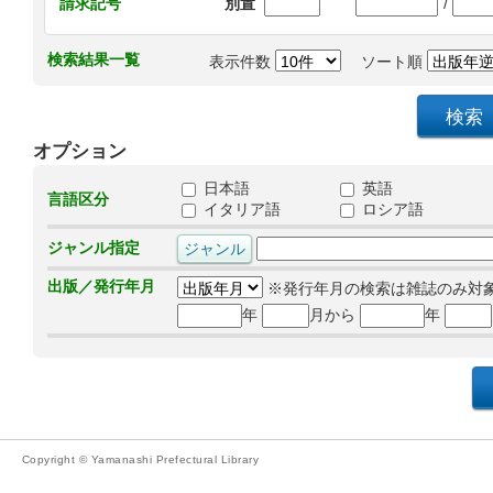
/
請求記号
別置
検索結果一覧
表示件数
ソート順
オプション
日本語
英語
言語区分
イタリア語
ロシア語
ジャンル指定
出版／発行年月
※発行年月の検索は雑誌のみ対
年
月から
年
Copyright © Yamanashi Prefectural Library