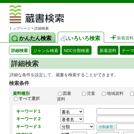
図書館 蔵
トップページ
> 詳細検索
かんたん検索
いろいろ検索
新着資料
詳細検索
ジャンル検索
NDC分類検索
新着資料
テー
詳細検索
詳細な条件を設定して、蔵書を検索することができます。
検索条件
資料種別
図書
児童
地域資料
すべて選択
資料
キーワード１
キーワード２
キーワード３