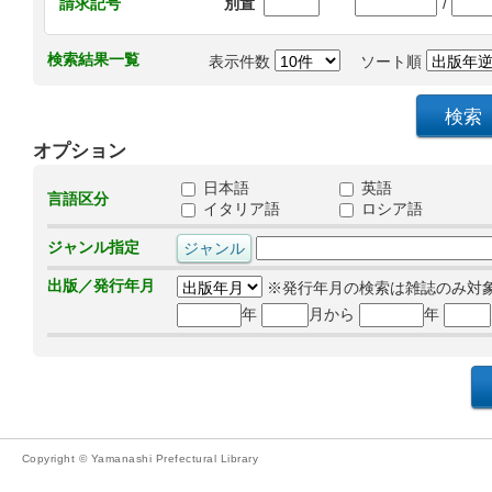
/
請求記号
別置
検索結果一覧
表示件数
ソート順
オプション
日本語
英語
言語区分
イタリア語
ロシア語
ジャンル指定
出版／発行年月
※発行年月の検索は雑誌のみ対
年
月から
年
Copyright © Yamanashi Prefectural Library