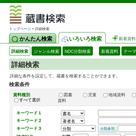
図書館 蔵
トップページ
> 詳細検索
かんたん検索
いろいろ検索
新着資料
詳細検索
ジャンル検索
NDC分類検索
新着資料
テー
詳細検索
詳細な条件を設定して、蔵書を検索することができます。
検索条件
資料種別
図書
児童
地域資料
すべて選択
資料
キーワード１
キーワード２
キーワード３