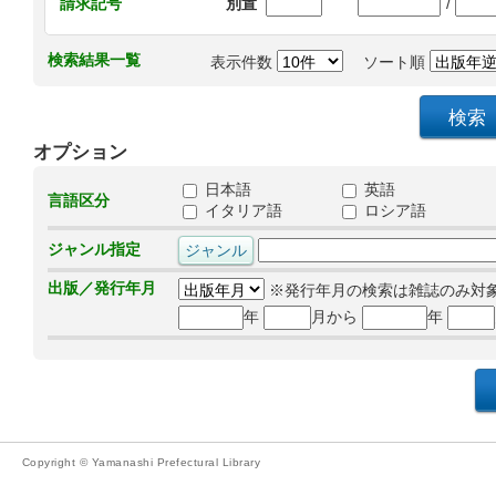
/
請求記号
別置
検索結果一覧
表示件数
ソート順
オプション
日本語
英語
言語区分
イタリア語
ロシア語
ジャンル指定
出版／発行年月
※発行年月の検索は雑誌のみ対
年
月から
年
Copyright © Yamanashi Prefectural Library