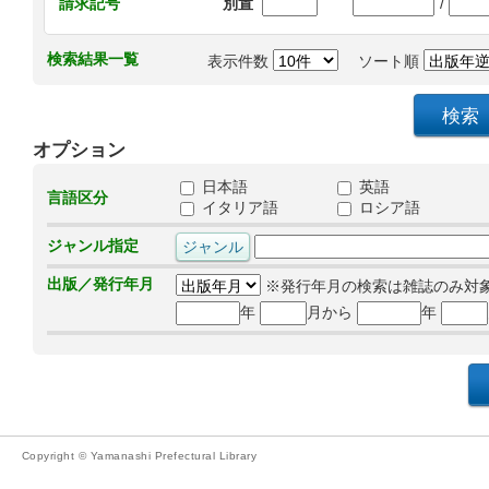
/
請求記号
別置
検索結果一覧
表示件数
ソート順
オプション
日本語
英語
言語区分
イタリア語
ロシア語
ジャンル指定
出版／発行年月
※発行年月の検索は雑誌のみ対
年
月から
年
Copyright © Yamanashi Prefectural Library