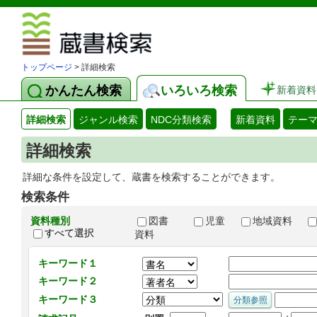
図書館 蔵
トップページ
> 詳細検索
かんたん検索
いろいろ検索
新着資料
詳細検索
ジャンル検索
NDC分類検索
新着資料
テー
詳細検索
詳細な条件を設定して、蔵書を検索することができます。
検索条件
資料種別
図書
児童
地域資料
すべて選択
資料
キーワード１
キーワード２
キーワード３