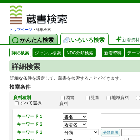
図書館 蔵
トップページ
> 詳細検索
かんたん検索
いろいろ検索
新着資料
詳細検索
ジャンル検索
NDC分類検索
新着資料
テー
詳細検索
詳細な条件を設定して、蔵書を検索することができます。
検索条件
資料種別
図書
児童
地域資料
すべて選択
資料
キーワード１
キーワード２
キーワード３