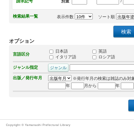
/
請求記号
別置
検索結果一覧
表示件数
ソート順
オプション
日本語
英語
言語区分
イタリア語
ロシア語
ジャンル指定
出版／発行年月
※発行年月の検索は雑誌のみ対
年
月から
年
Copyright © Yamanashi Prefectural Library