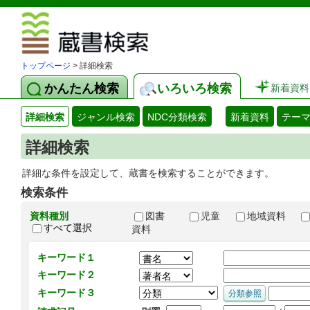
図書館 蔵
トップページ
> 詳細検索
かんたん検索
いろいろ検索
新着資料
詳細検索
ジャンル検索
NDC分類検索
新着資料
テー
詳細検索
詳細な条件を設定して、蔵書を検索することができます。
検索条件
資料種別
図書
児童
地域資料
すべて選択
資料
キーワード１
キーワード２
キーワード３