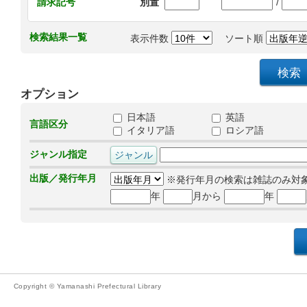
/
請求記号
別置
検索結果一覧
表示件数
ソート順
オプション
日本語
英語
言語区分
イタリア語
ロシア語
ジャンル指定
出版／発行年月
※発行年月の検索は雑誌のみ対
年
月から
年
Copyright © Yamanashi Prefectural Library