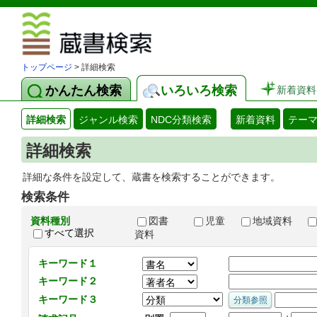
図書館 蔵
トップページ
> 詳細検索
かんたん検索
いろいろ検索
新着資料
詳細検索
ジャンル検索
NDC分類検索
新着資料
テー
詳細検索
詳細な条件を設定して、蔵書を検索することができます。
検索条件
資料種別
図書
児童
地域資料
すべて選択
資料
キーワード１
キーワード２
キーワード３