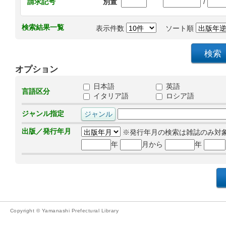
/
請求記号
別置
検索結果一覧
表示件数
ソート順
オプション
日本語
英語
言語区分
イタリア語
ロシア語
ジャンル指定
出版／発行年月
※発行年月の検索は雑誌のみ対
年
月から
年
Copyright © Yamanashi Prefectural Library