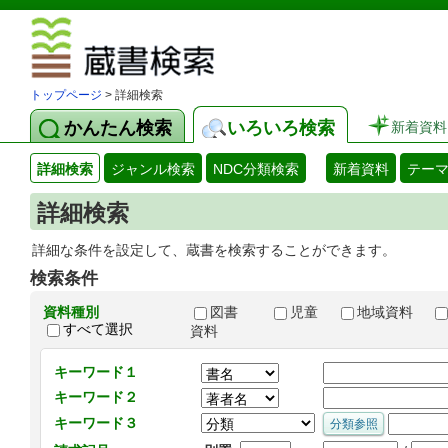
図書館 蔵
トップページ
> 詳細検索
かんたん検索
いろいろ検索
新着資料
詳細検索
ジャンル検索
NDC分類検索
新着資料
テー
詳細検索
詳細な条件を設定して、蔵書を検索することができます。
検索条件
資料種別
図書
児童
地域資料
すべて選択
資料
キーワード１
キーワード２
キーワード３