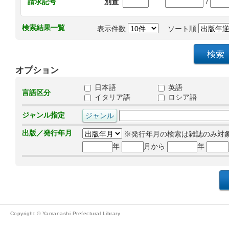
/
請求記号
別置
検索結果一覧
表示件数
ソート順
オプション
日本語
英語
言語区分
イタリア語
ロシア語
ジャンル指定
出版／発行年月
※発行年月の検索は雑誌のみ対
年
月から
年
Copyright © Yamanashi Prefectural Library