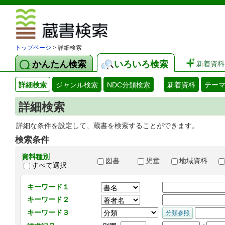
図書館 蔵
トップページ
> 詳細検索
かんたん検索
いろいろ検索
新着資料
詳細検索
ジャンル検索
NDC分類検索
新着資料
テー
詳細検索
詳細な条件を設定して、蔵書を検索することができます。
検索条件
資料種別
図書
児童
地域資料
すべて選択
キーワード１
キーワード２
キーワード３