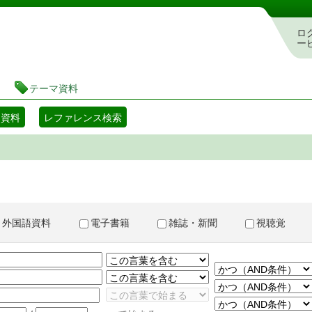
書検索・予約システム
ロ
ー
テーマ資料
マ資料
レファレンス検索
外国語資料
電子書籍
雑誌・新聞
視聴覚