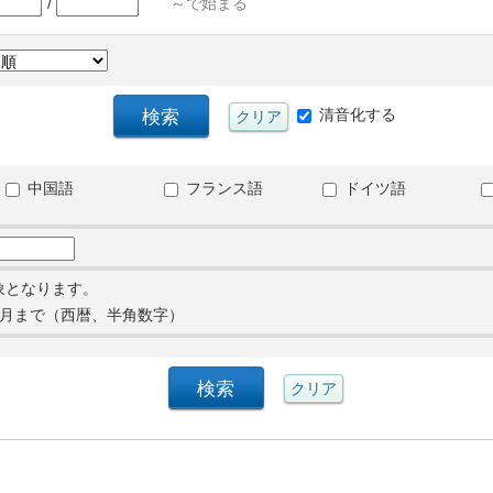
/
～で始まる
清音化する
中国語
フランス語
ドイツ語
象となります。
月まで（西暦、半角数字）