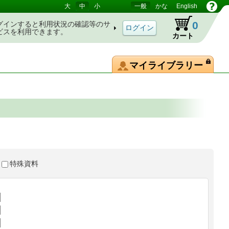
大
中
小
一般
かな
English
0
グインすると利用状況の確認等のサ
ビスを利用できます。
カート
マイライブラリー
特殊資料