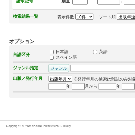
/
請求記号
別置
検索結果一覧
表示件数
ソート順
オプション
日本語
英語
言語区分
スペイン語
ジャンル指定
出版／発行年月
※発行年月の検索は雑誌のみ対
年
月から
年
Copyright © Yamanashi Prefectural Library