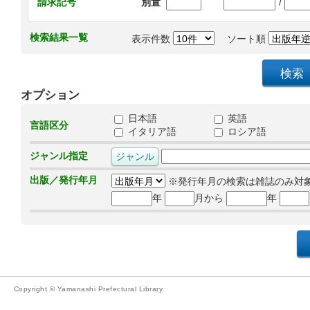
/
請求記号
別置
検索結果一覧
表示件数
ソート順
オプション
日本語
英語
言語区分
イタリア語
ロシア語
ジャンル指定
出版／発行年月
※発行年月の検索は雑誌のみ対
年
月から
年
Copyright © Yamanashi Prefectural Library