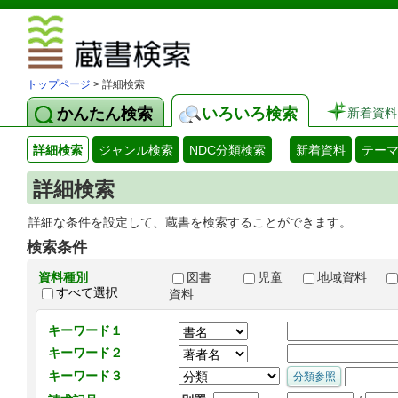
図書館 蔵
トップページ
> 詳細検索
かんたん検索
いろいろ検索
新着資料
詳細検索
ジャンル検索
NDC分類検索
新着資料
テー
詳細検索
詳細な条件を設定して、蔵書を検索することができます。
検索条件
資料種別
図書
児童
地域資料
すべて選択
資料
キーワード１
キーワード２
キーワード３