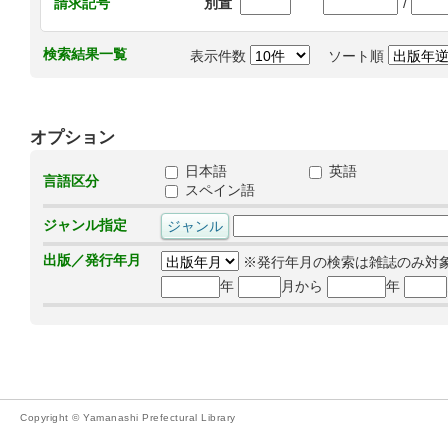
/
請求記号
別置
検索結果一覧
表示件数
ソート順
オプション
日本語
英語
言語区分
スペイン語
ジャンル指定
出版／発行年月
※発行年月の検索は雑誌のみ対
年
月から
年
Copyright © Yamanashi Prefectural Library