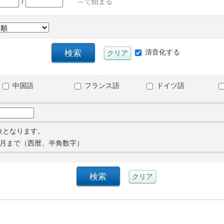
/
～で始まる
清音化する
中国語
フランス語
ドイツ語
象となります。
月まで（西暦、半角数字）