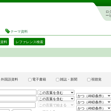
書検索・予約システム
ロ
ー
テーマ資料
マ資料
レファレンス検索
外国語資料
電子書籍
雑誌・新聞
視聴覚