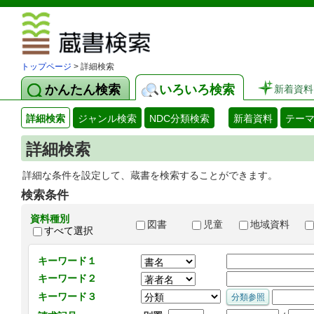
図書館 蔵
トップページ
> 詳細検索
かんたん検索
いろいろ検索
新着資料
詳細検索
ジャンル検索
NDC分類検索
新着資料
テー
詳細検索
詳細な条件を設定して、蔵書を検索することができます。
検索条件
資料種別
図書
児童
地域資料
すべて選択
キーワード１
キーワード２
キーワード３