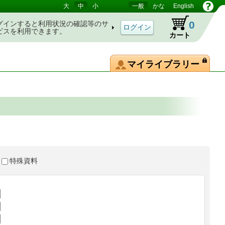
大
中
小
一般
かな
English
0
グインすると利用状況の確認等のサ
ビスを利用できます。
カート
マイライブラリー
特殊資料