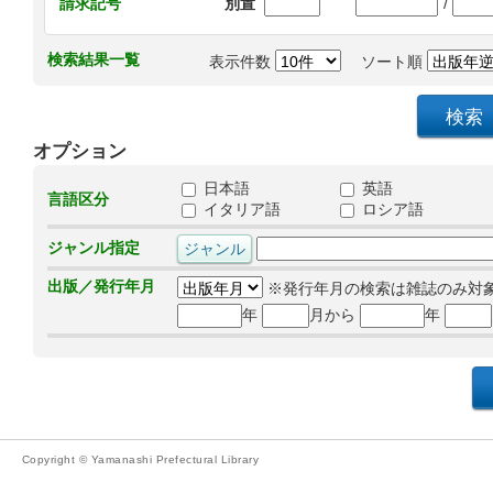
/
請求記号
別置
検索結果一覧
表示件数
ソート順
オプション
日本語
英語
言語区分
イタリア語
ロシア語
ジャンル指定
出版／発行年月
※発行年月の検索は雑誌のみ対
年
月から
年
Copyright © Yamanashi Prefectural Library