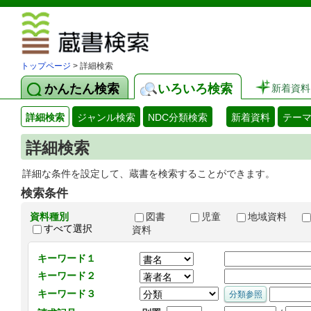
図書館 蔵
トップページ
> 詳細検索
かんたん検索
いろいろ検索
新着資料
詳細検索
ジャンル検索
NDC分類検索
新着資料
テー
詳細検索
詳細な条件を設定して、蔵書を検索することができます。
検索条件
資料種別
図書
児童
地域資料
すべて選択
資料
キーワード１
キーワード２
キーワード３