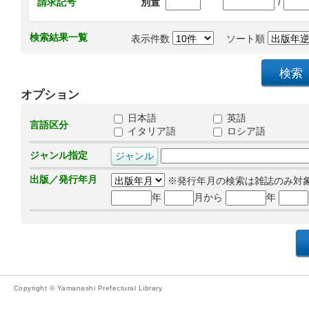
/
請求記号
別置
検索結果一覧
表示件数
ソート順
オプション
日本語
英語
言語区分
イタリア語
ロシア語
ジャンル指定
出版／発行年月
※発行年月の検索は雑誌のみ対
年
月から
年
Copyright © Yamanashi Prefectural Library