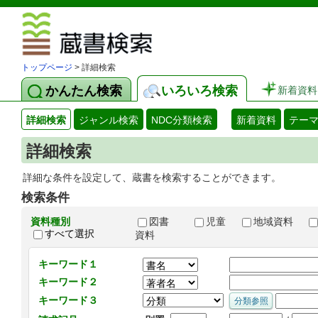
図書館 蔵
トップページ
> 詳細検索
かんたん検索
いろいろ検索
新着資料
詳細検索
ジャンル検索
NDC分類検索
新着資料
テー
詳細検索
詳細な条件を設定して、蔵書を検索することができます。
検索条件
資料種別
図書
児童
地域資料
すべて選択
資料
キーワード１
キーワード２
キーワード３