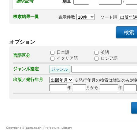
/
請求記号
別置
検索結果一覧
表示件数
ソート順
オプション
日本語
英語
言語区分
イタリア語
ロシア語
ジャンル指定
出版／発行年月
※発行年月の検索は雑誌のみ対
年
月から
年
Copyright © Yamanashi Prefectural Library