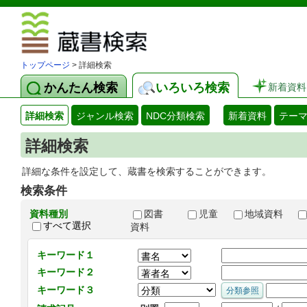
図書館 蔵
トップページ
> 詳細検索
かんたん検索
いろいろ検索
新着資料
詳細検索
ジャンル検索
NDC分類検索
新着資料
テー
詳細検索
詳細な条件を設定して、蔵書を検索することができます。
検索条件
資料種別
図書
児童
地域資料
すべて選択
資料
キーワード１
キーワード２
キーワード３