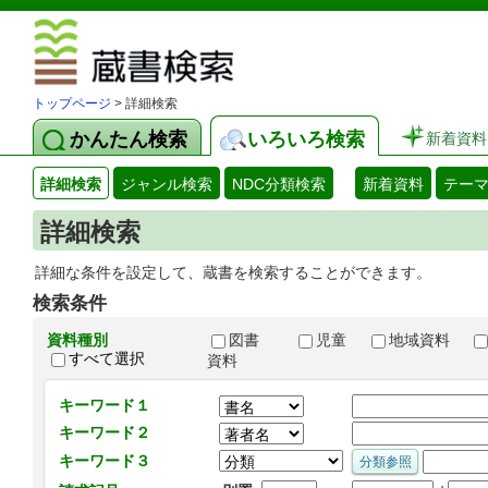
図書館 蔵
トップページ
> 詳細検索
かんたん検索
いろいろ検索
新着資料
詳細検索
ジャンル検索
NDC分類検索
新着資料
テー
詳細検索
詳細な条件を設定して、蔵書を検索することができます。
検索条件
資料種別
図書
児童
地域資料
すべて選択
資料
キーワード１
キーワード２
キーワード３