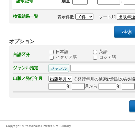
/
請求記号
別置
検索結果一覧
表示件数
ソート順
オプション
日本語
英語
言語区分
イタリア語
ロシア語
ジャンル指定
出版／発行年月
※発行年月の検索は雑誌のみ対
年
月から
年
Copyright © Yamanashi Prefectural Library