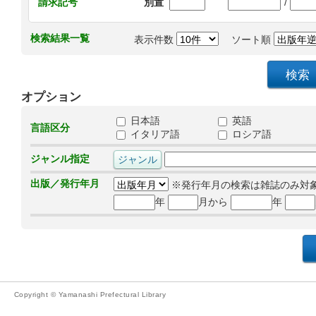
/
請求記号
別置
検索結果一覧
表示件数
ソート順
オプション
日本語
英語
言語区分
イタリア語
ロシア語
ジャンル指定
出版／発行年月
※発行年月の検索は雑誌のみ対
年
月から
年
Copyright © Yamanashi Prefectural Library