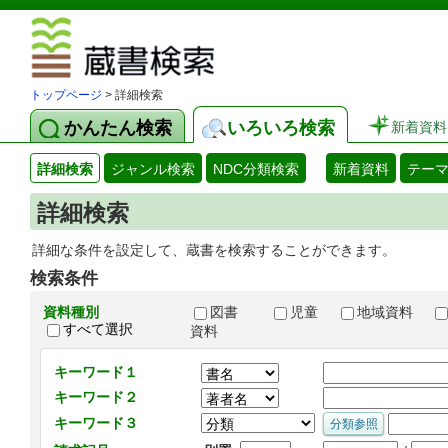
図書館 蔵
トップページ
> 詳細検索
かんたん検索
いろいろ検索
新着資料
詳細検索
ジャンル検索
NDC分類検索
新着資料
テー
詳細検索
詳細な条件を設定して、蔵書を検索することができます。
検索条件
資料種別
図書
児童
地域資料
すべて選択
資料
キーワード１
キーワード２
キーワード３