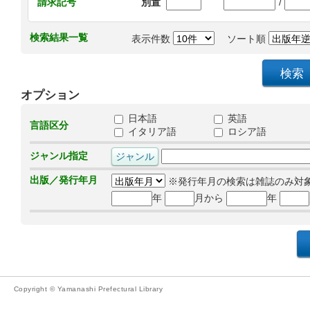
/
請求記号
別置
検索結果一覧
表示件数
ソート順
オプション
日本語
英語
言語区分
イタリア語
ロシア語
ジャンル指定
出版／発行年月
※発行年月の検索は雑誌のみ対
年
月から
年
Copyright © Yamanashi Prefectural Library