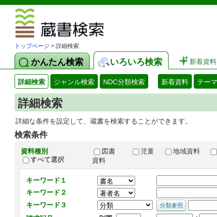
図書館 蔵
トップページ
> 詳細検索
かんたん検索
いろいろ検索
新着資料
詳細検索
ジャンル検索
NDC分類検索
新着資料
テー
詳細検索
詳細な条件を設定して、蔵書を検索することができます。
検索条件
資料種別
図書
児童
地域資料
すべて選択
資料
キーワード１
キーワード２
キーワード３