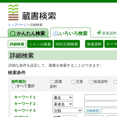
図書館 蔵
トップページ
> 詳細検索
かんたん検索
いろいろ検索
新着資料
詳細検索
ジャンル検索
NDC分類検索
新着資料
テー
詳細検索
詳細な条件を設定して、蔵書を検索することができます。
検索条件
資料種別
図書
児童
地域資料
すべて選択
資料
キーワード１
キーワード２
キーワード３