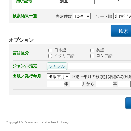
/
請求記号
別置
検索結果一覧
表示件数
ソート順
オプション
日本語
英語
言語区分
イタリア語
ロシア語
ジャンル指定
出版／発行年月
※発行年月の検索は雑誌のみ対
年
月から
年
Copyright © Yamanashi Prefectural Library