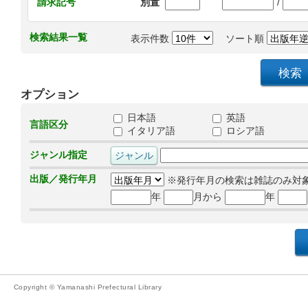
/
請求記号
別置
検索結果一覧
表示件数
ソート順
オプション
日本語
英語
言語区分
イタリア語
ロシア語
ジャンル指定
出版／発行年月
※発行年月の検索は雑誌のみ対
年
月から
年
Copyright © Yamanashi Prefectural Library