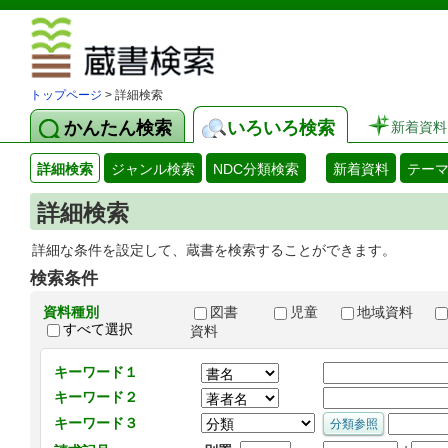
図書館 蔵
トップページ
> 詳細検索
かんたん検索
いろいろ検索
新着資料
詳細検索
ジャンル検索
NDC分類検索
新着資料
テー
詳細検索
詳細な条件を設定して、蔵書を検索することができます。
検索条件
資料種別
図書
児童
地域資料
すべて選択
資料
キーワード１
キーワード２
キーワード３