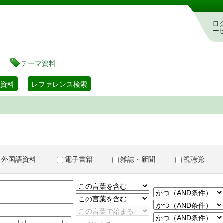
書検索・予約システム
ロ
ー
テーマ資料
マ資料
レファレンス検索
外国語資料
電子書籍
雑誌・新聞
視聴覚