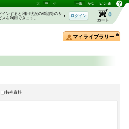
大
中
小
一般
かな
English
0
グインすると利用状況の確認等のサ
ビスを利用できます。
カート
マイライブラリー
特殊資料