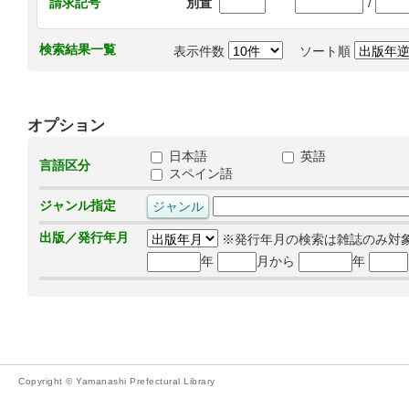
/
請求記号
別置
検索結果一覧
表示件数
ソート順
オプション
日本語
英語
言語区分
スペイン語
ジャンル指定
出版／発行年月
※発行年月の検索は雑誌のみ対
年
月から
年
Copyright © Yamanashi Prefectural Library