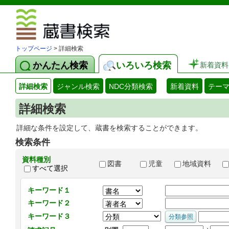
図書館 蔵
トップページ
> 詳細検索
かんたん検索
いろいろ検索
新着資料
詳細検索
ジャンル検索
NDC分類検索
新着資料
テー
詳細検索
詳細な条件を設定して、蔵書を検索することができます。
検索条件
資料種別
図書
児童
地域資料
すべて選択
キーワード１
キーワード２
キーワード３