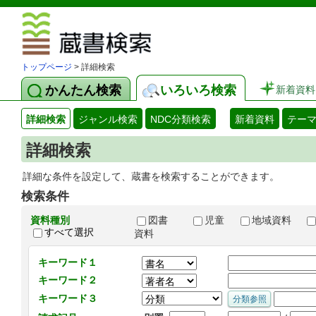
図書館 蔵
トップページ
> 詳細検索
かんたん検索
いろいろ検索
新着資料
詳細検索
ジャンル検索
NDC分類検索
新着資料
テー
詳細検索
詳細な条件を設定して、蔵書を検索することができます。
検索条件
資料種別
図書
児童
地域資料
すべて選択
資料
キーワード１
キーワード２
キーワード３