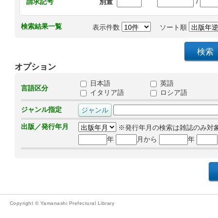
/
請求記号
別置
検索結果一覧
表示件数
ソート順
オプション
日本語
英語
言語区分
イタリア語
ロシア語
ジャンル指定
出版／発行年月
※発行年月の検索は雑誌のみ対
年
月から
年
Copyright © Yamanashi Prefectural Library