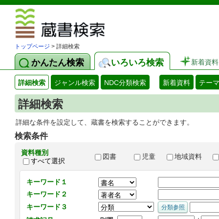
図書館 蔵
トップページ
> 詳細検索
かんたん検索
いろいろ検索
新着資料
詳細検索
ジャンル検索
NDC分類検索
新着資料
テー
詳細検索
詳細な条件を設定して、蔵書を検索することができます。
検索条件
資料種別
図書
児童
地域資料
すべて選択
キーワード１
キーワード２
キーワード３