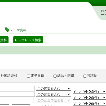
書検索・予約システム
ロ
ー
テーマ資料
マ資料
レファレンス検索
外国語資料
電子書籍
雑誌・新聞
視聴覚