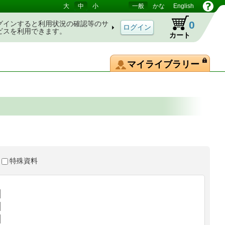
大
中
小
一般
かな
English
0
グインすると利用状況の確認等のサ
ビスを利用できます。
カート
マイライブラリー
特殊資料