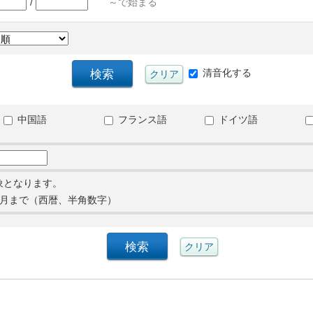
/
～で始まる
清音化する
中国語
フランス語
ドイツ語
象となります。
月まで（西暦、半角数字）