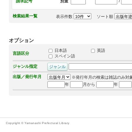
/
請求記号
別置
検索結果一覧
表示件数
ソート順
オプション
日本語
英語
言語区分
スペイン語
ジャンル指定
出版／発行年月
※発行年月の検索は雑誌のみ対
年
月から
年
Copyright © Yamanashi Prefectural Library