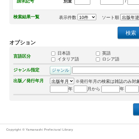
/
請求記号
別置
検索結果一覧
表示件数
ソート順
オプション
日本語
英語
言語区分
イタリア語
ロシア語
ジャンル指定
出版／発行年月
※発行年月の検索は雑誌のみ対
年
月から
年
Copyright © Yamanashi Prefectural Library