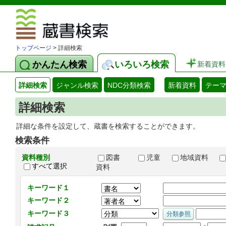
図書館 蔵
トップページ
> 詳細検索
かんたん検索
いろいろ検索
新着資料
詳細検索
ジャンル検索
NDC分類検索
新着資料
テー
詳細検索
詳細な条件を設定して、蔵書を検索することができます。
検索条件
資料種別
図書
児童
地域資料
すべて選択
資料
キーワード１
キーワード２
キーワード３