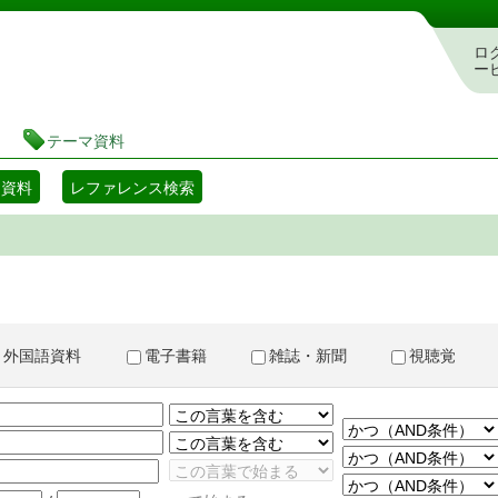
書検索・予約システム
ロ
ー
テーマ資料
マ資料
レファレンス検索
外国語資料
電子書籍
雑誌・新聞
視聴覚