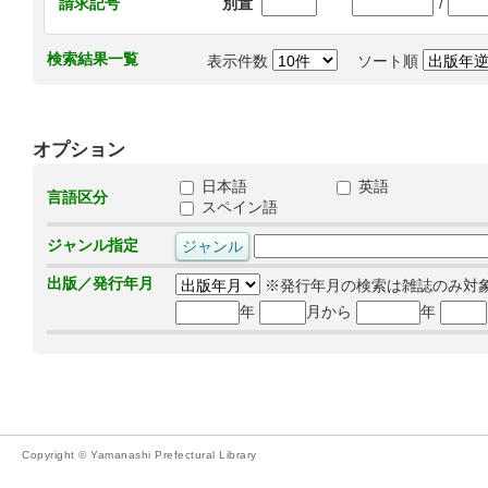
/
請求記号
別置
検索結果一覧
表示件数
ソート順
オプション
日本語
英語
言語区分
スペイン語
ジャンル指定
出版／発行年月
※発行年月の検索は雑誌のみ対
年
月から
年
Copyright © Yamanashi Prefectural Library