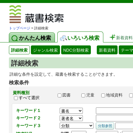
図書館 蔵
トップページ
> 詳細検索
かんたん検索
いろいろ検索
新着資料
詳細検索
ジャンル検索
NDC分類検索
新着資料
テー
詳細検索
詳細な条件を設定して、蔵書を検索することができます。
検索条件
資料種別
図書
児童
地域資料
すべて選択
キーワード１
キーワード２
キーワード３