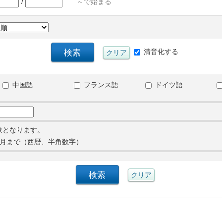
/
～で始まる
清音化する
中国語
フランス語
ドイツ語
象となります。
月まで（西暦、半角数字）