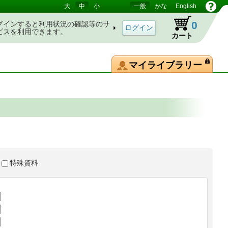
大
中
小
一般
かな
English
0
グインすると利用状況の確認等のサ
ビスを利用できます。
カート
マイライブラリー
特殊資料