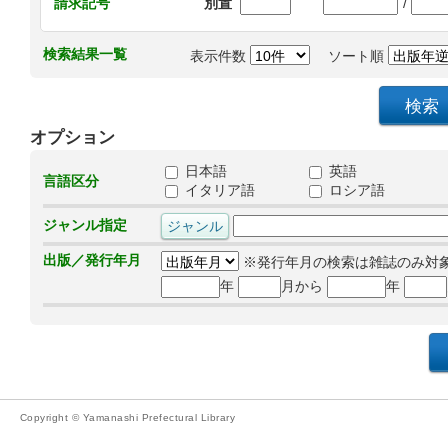
/
請求記号
別置
検索結果一覧
表示件数
ソート順
オプション
日本語
英語
言語区分
イタリア語
ロシア語
ジャンル指定
出版／発行年月
※発行年月の検索は雑誌のみ対
年
月から
年
Copyright © Yamanashi Prefectural Library