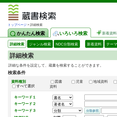
図書館 蔵
トップページ
> 詳細検索
かんたん検索
いろいろ検索
新着資料
詳細検索
ジャンル検索
NDC分類検索
新着資料
テー
詳細検索
詳細な条件を設定して、蔵書を検索することができます。
検索条件
資料種別
図書
児童
地域資料
すべて選択
資料
キーワード１
キーワード２
キーワード３