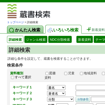
図書館 蔵
トップページ
> 詳細検索
かんたん検索
いろいろ検索
新着資料
詳細検索
ジャンル検索
NDC分類検索
新着資料
テー
詳細検索
詳細な条件を設定して、蔵書を検索することができます。
検索条件
資料種別
図書
児童
地域資料
すべて選択
資料
キーワード１
キーワード２
キーワード３