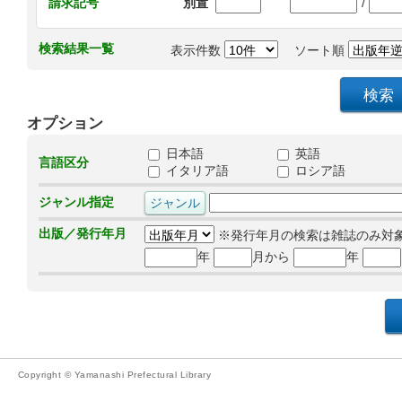
/
請求記号
別置
検索結果一覧
表示件数
ソート順
オプション
日本語
英語
言語区分
イタリア語
ロシア語
ジャンル指定
出版／発行年月
※発行年月の検索は雑誌のみ対
年
月から
年
Copyright © Yamanashi Prefectural Library