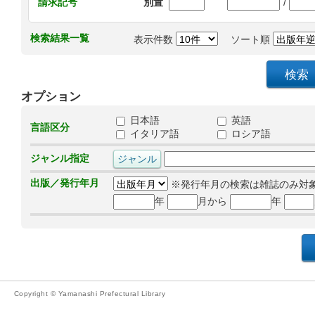
/
請求記号
別置
検索結果一覧
表示件数
ソート順
オプション
日本語
英語
言語区分
イタリア語
ロシア語
ジャンル指定
出版／発行年月
※発行年月の検索は雑誌のみ対
年
月から
年
Copyright © Yamanashi Prefectural Library