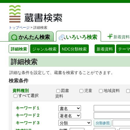
図書館 蔵
トップページ
> 詳細検索
かんたん検索
いろいろ検索
新着資料
詳細検索
ジャンル検索
NDC分類検索
新着資料
テー
詳細検索
詳細な条件を設定して、蔵書を検索することができます。
検索条件
資料種別
図書
児童
地域資料
すべて選択
資料
キーワード１
キーワード２
キーワード３