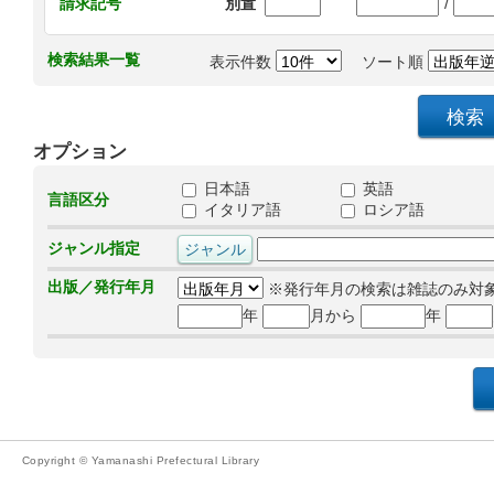
/
請求記号
別置
検索結果一覧
表示件数
ソート順
オプション
日本語
英語
言語区分
イタリア語
ロシア語
ジャンル指定
出版／発行年月
※発行年月の検索は雑誌のみ対
年
月から
年
Copyright © Yamanashi Prefectural Library