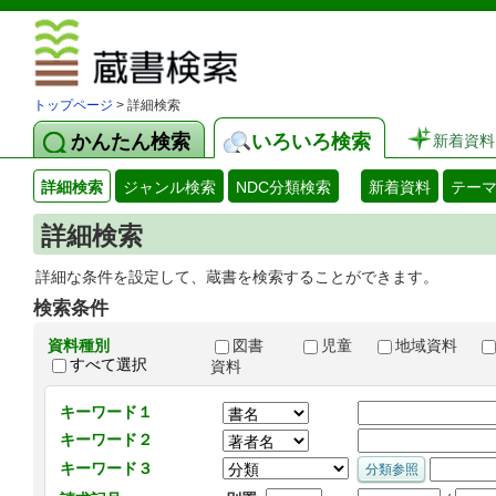
図書館 蔵
トップページ
> 詳細検索
かんたん検索
いろいろ検索
新着資料
詳細検索
ジャンル検索
NDC分類検索
新着資料
テー
詳細検索
詳細な条件を設定して、蔵書を検索することができます。
検索条件
資料種別
図書
児童
地域資料
すべて選択
資料
キーワード１
キーワード２
キーワード３