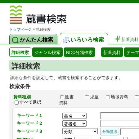
図書館 蔵
トップページ
> 詳細検索
かんたん検索
いろいろ検索
新着資料
詳細検索
ジャンル検索
NDC分類検索
新着資料
テー
詳細検索
詳細な条件を設定して、蔵書を検索することができます。
検索条件
資料種別
図書
児童
地域資料
すべて選択
資料
キーワード１
キーワード２
キーワード３