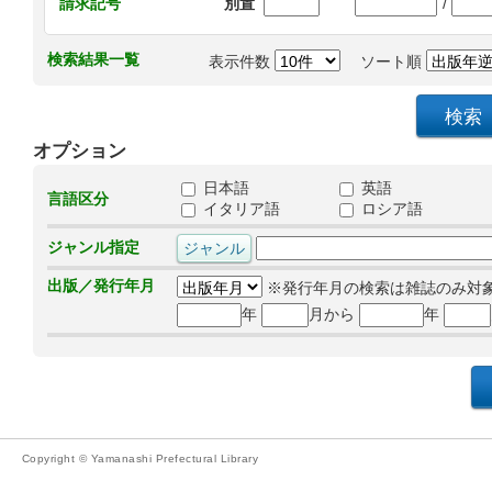
/
請求記号
別置
検索結果一覧
表示件数
ソート順
オプション
日本語
英語
言語区分
イタリア語
ロシア語
ジャンル指定
出版／発行年月
※発行年月の検索は雑誌のみ対
年
月から
年
Copyright © Yamanashi Prefectural Library