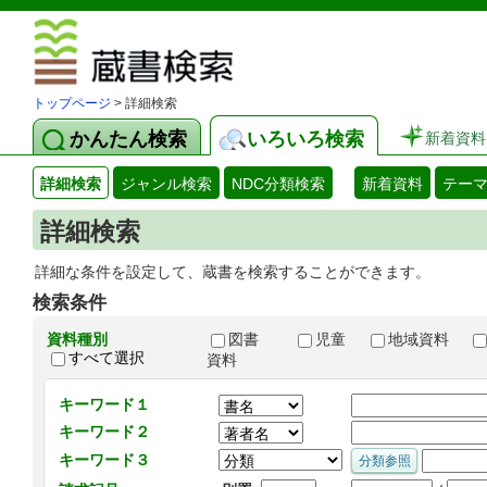
図書館 蔵
トップページ
> 詳細検索
かんたん検索
いろいろ検索
新着資料
詳細検索
ジャンル検索
NDC分類検索
新着資料
テー
詳細検索
詳細な条件を設定して、蔵書を検索することができます。
検索条件
資料種別
図書
児童
地域資料
すべて選択
資料
キーワード１
キーワード２
キーワード３