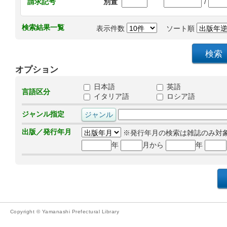
/
請求記号
別置
検索結果一覧
表示件数
ソート順
オプション
日本語
英語
言語区分
イタリア語
ロシア語
ジャンル指定
出版／発行年月
※発行年月の検索は雑誌のみ対
年
月から
年
Copyright © Yamanashi Prefectural Library