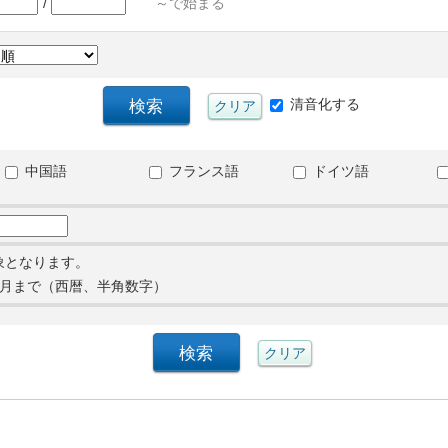
/
～で始まる
清音化する
中国語
フランス語
ドイツ語
象となります。
月まで（西暦、半角数字）