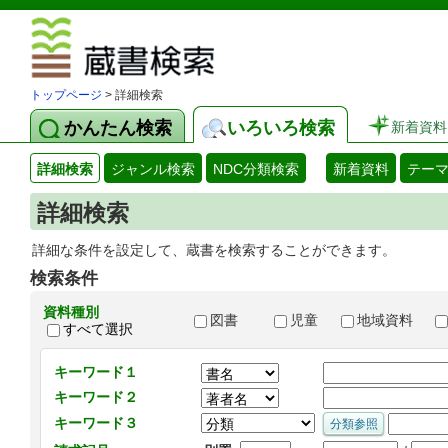
図書館 蔵
トップページ
> 詳細検索
かんたん検索
いろいろ検索
新着資料
詳細検索
ジャンル検索
NDC分類検索
新着資料
テー
詳細検索
詳細な条件を設定して、蔵書を検索することができます。
検索条件
資料種別
図書
児童
地域資料
すべて選択
キーワード１
キーワード２
キーワード３