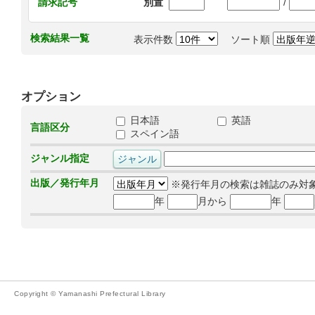
/
請求記号
別置
検索結果一覧
表示件数
ソート順
オプション
日本語
英語
言語区分
スペイン語
ジャンル指定
出版／発行年月
※発行年月の検索は雑誌のみ対
年
月から
年
Copyright © Yamanashi Prefectural Library