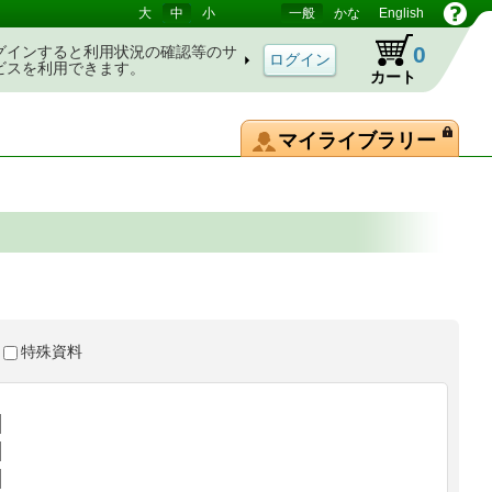
大
中
小
一般
かな
English
0
グインすると利用状況の確認等のサ
ビスを利用できます。
カート
マイライブラリー
特殊資料