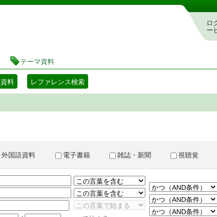
書検索・予約システム
ロ
ー
テーマ資料
マ資料
レファレンス検索
外国語資料
電子書籍
雑誌・新聞
視聴覚