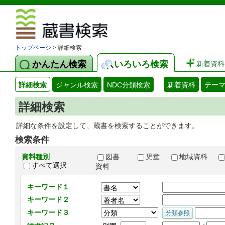
図書館 蔵
トップページ
> 詳細検索
かんたん検索
いろいろ検索
新着資料
詳細検索
ジャンル検索
NDC分類検索
新着資料
テー
詳細検索
詳細な条件を設定して、蔵書を検索することができます。
検索条件
資料種別
図書
児童
地域資料
すべて選択
資料
キーワード１
キーワード２
キーワード３