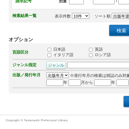
/
請求記号
別置
検索結果一覧
表示件数
ソート順
オプション
日本語
英語
言語区分
イタリア語
ロシア語
ジャンル指定
出版／発行年月
※発行年月の検索は雑誌のみ対
年
月から
年
Copyright © Yamanashi Prefectural Library