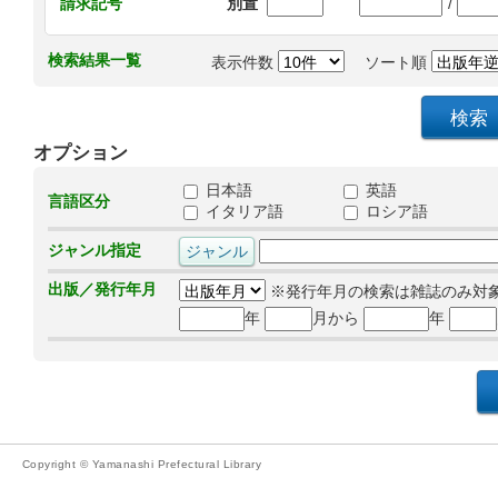
/
請求記号
別置
検索結果一覧
表示件数
ソート順
オプション
日本語
英語
言語区分
イタリア語
ロシア語
ジャンル指定
出版／発行年月
※発行年月の検索は雑誌のみ対
年
月から
年
Copyright © Yamanashi Prefectural Library