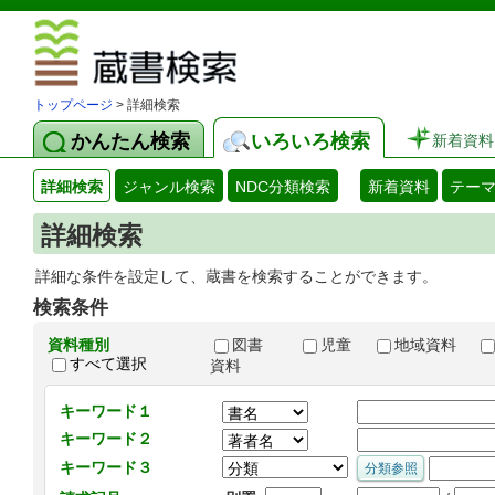
図書館 蔵
トップページ
> 詳細検索
かんたん検索
いろいろ検索
新着資料
詳細検索
ジャンル検索
NDC分類検索
新着資料
テー
詳細検索
詳細な条件を設定して、蔵書を検索することができます。
検索条件
資料種別
図書
児童
地域資料
すべて選択
資料
キーワード１
キーワード２
キーワード３