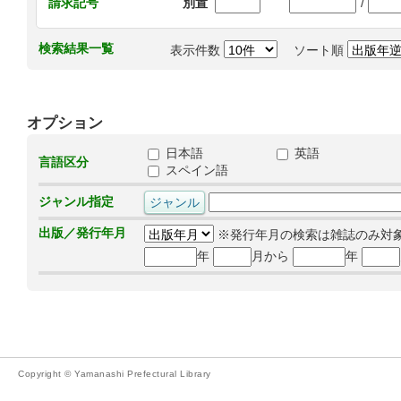
/
請求記号
別置
検索結果一覧
表示件数
ソート順
オプション
日本語
英語
言語区分
スペイン語
ジャンル指定
出版／発行年月
※発行年月の検索は雑誌のみ対
年
月から
年
Copyright © Yamanashi Prefectural Library