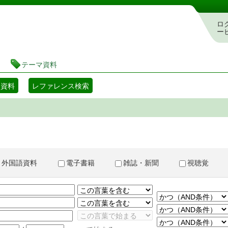
書検索・予約システム
ロ
ー
テーマ資料
マ資料
レファレンス検索
外国語資料
電子書籍
雑誌・新聞
視聴覚