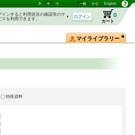
大
中
小
一般
かな
English
0
グインすると利用状況の確認等のサ
ビスを利用できます。
カート
マイライブラリー
特殊資料