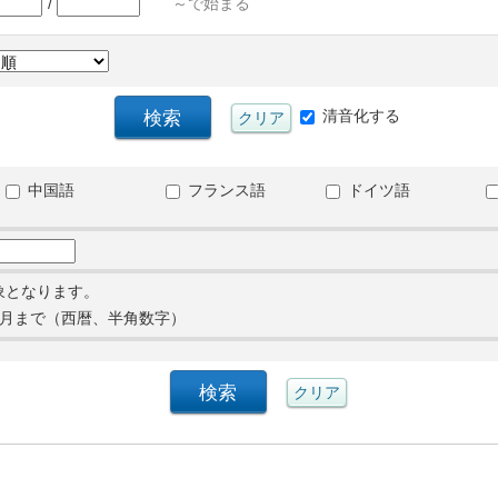
/
～で始まる
清音化する
中国語
フランス語
ドイツ語
象となります。
月まで（西暦、半角数字）