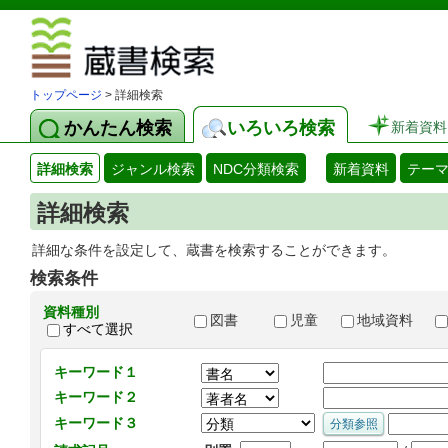
図書館 蔵
トップページ
> 詳細検索
かんたん検索
いろいろ検索
新着資料
詳細検索
ジャンル検索
NDC分類検索
新着資料
テー
詳細検索
詳細な条件を設定して、蔵書を検索することができます。
検索条件
資料種別
図書
児童
地域資料
すべて選択
キーワード１
キーワード２
キーワード３