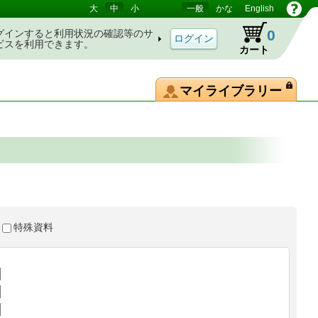
大
中
小
一般
かな
English
0
グインすると利用状況の確認等のサ
ビスを利用できます。
カート
マイライブラリー
特殊資料