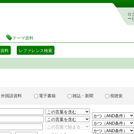
書検索・予約システム
ロ
ー
テーマ資料
マ資料
レファレンス検索
外国語資料
電子書籍
雑誌・新聞
視聴覚