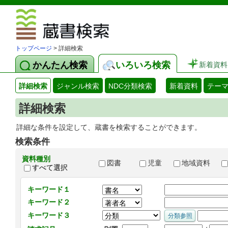
図書館 蔵
トップページ
> 詳細検索
かんたん検索
いろいろ検索
新着資料
詳細検索
ジャンル検索
NDC分類検索
新着資料
テー
詳細検索
詳細な条件を設定して、蔵書を検索することができます。
検索条件
資料種別
図書
児童
地域資料
すべて選択
キーワード１
キーワード２
キーワード３