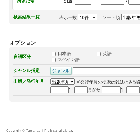
/
請求記号
別置
検索結果一覧
表示件数
ソート順
オプション
日本語
英語
言語区分
スペイン語
ジャンル指定
出版／発行年月
※発行年月の検索は雑誌のみ対
年
月から
年
Copyright © Yamanashi Prefectural Library