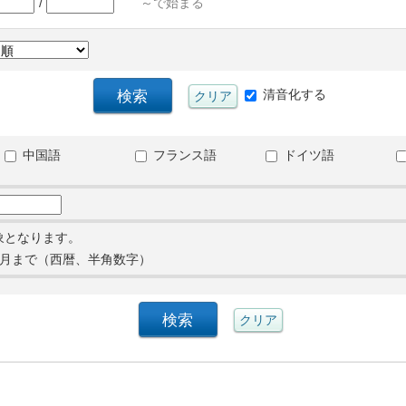
/
～で始まる
清音化する
中国語
フランス語
ドイツ語
象となります。
月まで（西暦、半角数字）