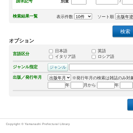
/
請求記号
別置
検索結果一覧
表示件数
ソート順
オプション
日本語
英語
言語区分
イタリア語
ロシア語
ジャンル指定
出版／発行年月
※発行年月の検索は雑誌のみ対
年
月から
年
Copyright © Yamanashi Prefectural Library