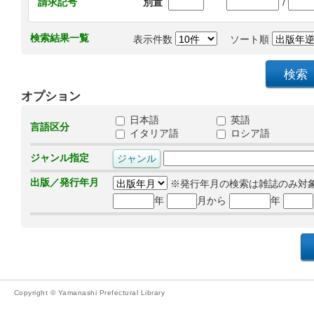
/
請求記号
別置
検索結果一覧
表示件数
ソート順
オプション
日本語
英語
言語区分
イタリア語
ロシア語
ジャンル指定
出版／発行年月
※発行年月の検索は雑誌のみ対
年
月から
年
Copyright © Yamanashi Prefectural Library