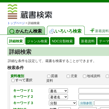
図書館 蔵
トップページ
> 詳細検索
かんたん検索
いろいろ検索
新着資料
詳細検索
ジャンル検索
NDC分類検索
新着資料
テー
詳細検索
詳細な条件を設定して、蔵書を検索することができます。
検索条件
資料種別
図書
児童
地域資料
すべて選択
資料
キーワード１
キーワード２
キーワード３