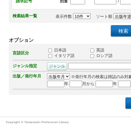
/
請求記号
別置
検索結果一覧
表示件数
ソート順
オプション
日本語
英語
言語区分
イタリア語
ロシア語
ジャンル指定
出版／発行年月
※発行年月の検索は雑誌のみ対
年
月から
年
Copyright © Yamanashi Prefectural Library