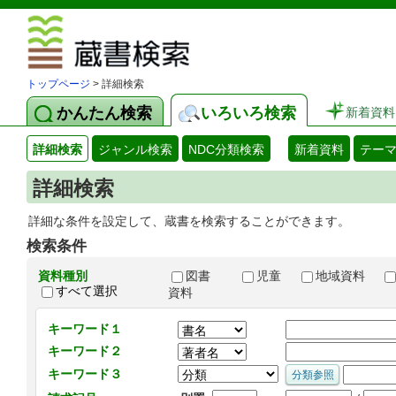
図書館 蔵
トップページ
> 詳細検索
かんたん検索
いろいろ検索
新着資料
詳細検索
ジャンル検索
NDC分類検索
新着資料
テー
詳細検索
詳細な条件を設定して、蔵書を検索することができます。
検索条件
資料種別
図書
児童
地域資料
すべて選択
資料
キーワード１
キーワード２
キーワード３